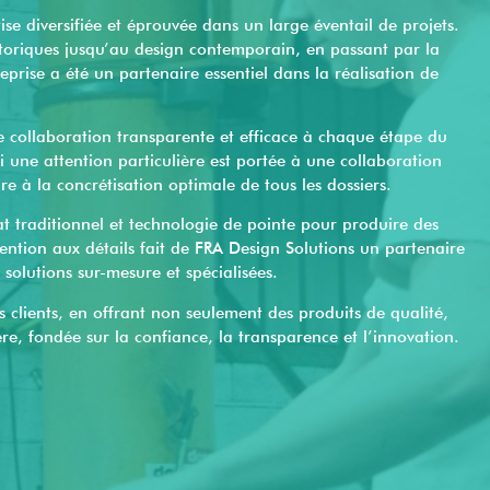
se diversifiée et éprouvée dans un large éventail de projets.
oriques jusqu’au design contemporain, en passant par la
treprise a été un partenaire essentiel dans la réalisation de
e collaboration transparente et efficace à chaque étape du
 une attention particulière est portée à une collaboration
ire à la concrétisation optimale de tous les dossiers.
at traditionnel et technologie de pointe pour produire des
ention aux détails fait de FRA Design Solutions un partenaire
 solutions sur-mesure et spécialisées.
es clients, en offrant non seulement des produits de qualité,
ère, fondée sur la confiance, la transparence et l’innovation.